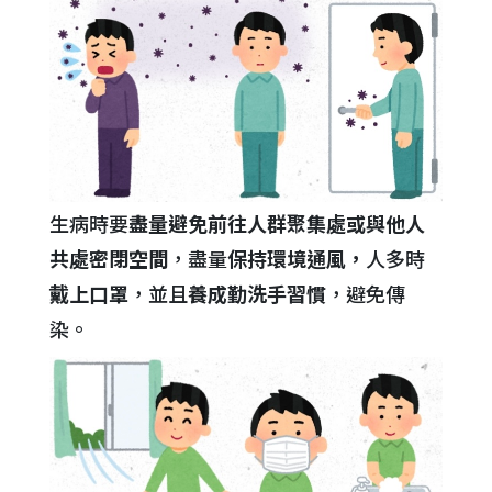
生病時要
盡量避免前往人群聚集處或與他人
共處密閉空間
，盡量
保持環境通風，
人多時
戴上口罩
，並且
養成勤洗手習慣
，避免傳
染。