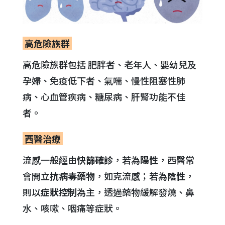
高危險族群
高危險族群包括 肥胖者、老年人、嬰幼兒及
孕婦、免疫低下者、氣喘、慢性阻塞性肺
病、心血管疾病、糖尿病、肝腎功能不佳
者。
西醫治療
流感一般經由
快篩確診
，若為
陽性
，西醫常
會開立
抗病毒藥物
，如克流感；若為
陰性
，
則以
症狀控制
為主，透過藥物緩解發燒、鼻
水、咳嗽、咽痛等症狀。