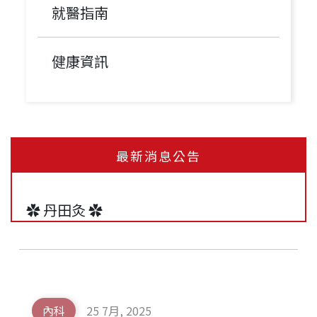
就醫指南
健康資訊
✿ 冬季溫灸 ✿
承恩大橋中醫診所 12月起門診表
最新消息公告
✿ 丹田灸 ✿
【清冠一號門診｜清冠一號哪裡買？】承恩
中醫持續為您提供清冠一號！
內科
25 7月, 2025