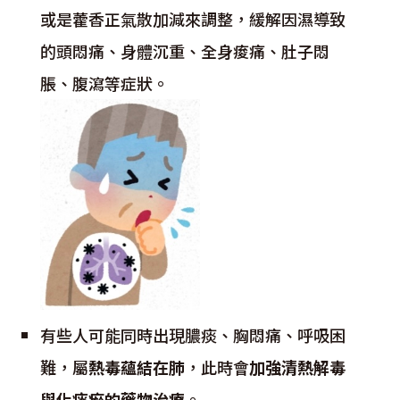
或是藿香正氣散加減來調整，緩解因濕導致
的頭悶痛、身體沉重、全身痠痛、肚子悶
脹、腹瀉等症狀。
有些人可能同時出現膿痰、胸悶痛、呼吸困
難，屬
熱毒蘊結在肺
，此時會
加強清熱解毒
與化痰瘀的藥物治療
。