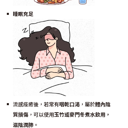
睡眠充足
流感痊癒後，若常有
咽乾口渴
，屬於
體內陰
質損傷
，可以使用
玉竹或麥門冬煮水飲用，
滋陰潤肺
。