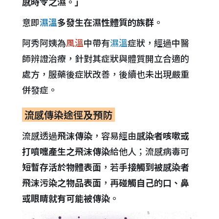
感時令之濕。」
意即
濕溫
多發生在濕性體質的族群
。
阿秀阿姨為
風溫
中帶有
濕溫
症狀，經過中醫
師辨證治療，針對其症狀與體質開立合適的
處方，服藥後症狀改善，後續也未出現嚴重
併發症。
流感傳染途徑及預防
流感透過
飛沫傳染
，容易經由
感染者咳嗽或
打噴嚏產生之飛沫傳染
給他人；流感病毒可
短暫存活於物體表面
，若
手接觸到被感染者
飛沫污染之物品表面
，再
碰觸自己的口、鼻
或眼睛就有可能被傳染
。