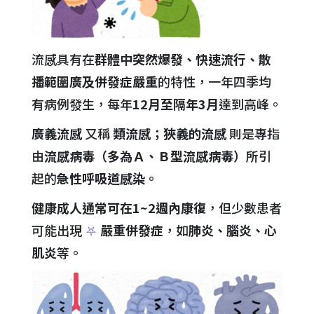
流感具有在
群體中突然爆發、快速流行、散
播範圍廣及併發症嚴重
的特性，一年四季均
有病例發生，每年
12月至隔年3月
達到高峰。
廣義流感
又稱
類流感；狹義的流感
則是專指
由
流感病毒（多為Ａ、Ｂ型流感病毒）
所引
起的
急性呼吸道感染。
健康成人通常可在1~2週內康復
，但少數患者
可能出現
⛧
嚴重併發症
，如
肺炎、腦炎、心
肌炎
等。