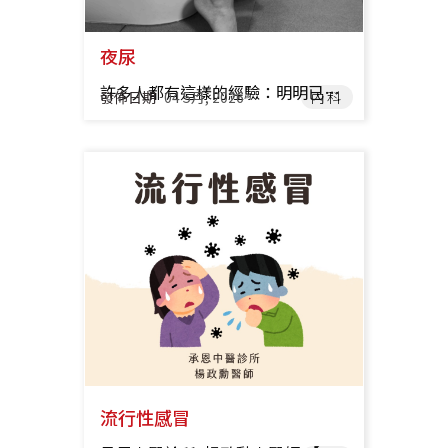
夜尿
許多人都有這樣的經驗：明明已經入睡，卻因為想上廁所而反覆醒來？ 常常覺得尿意明顯，卻每次尿量不多，甚至剛上完廁所沒多久又想再去一次，不僅打斷睡眠，也讓隔天精神變差。 其實，夜尿是相當常見的泌尿系統困擾，可能與生活習慣、年齡變化、壓力、體質等多種因素相關。若長期存在，也可能影響睡眠品質與整體生活狀態，因此不宜忽視。 承恩大橋中醫診所 張佑甄中醫師 一、中醫的觀點 從中醫觀點來看，排尿功能與「腎氣」及「膀胱氣化」密切相關。若腎氣不足，或氣化功能失調，就容易出現排尿次數增加、夜尿頻繁、尿量不穩定等情況。此外，情緒壓力、體質虛弱或寒熱失調，也可能影響排尿功能的平衡。 夜尿是指在夜間睡眠期間需要起床排尿的情況。一般來說，偶爾一次屬於正常，但若每晚起床排尿 2 次以上，並影響睡眠品質，就可視為夜尿問題。長期夜尿容易造成睡眠中斷、白天疲倦，甚至影響記憶力與情緒。 常見伴隨症狀包括： • 排尿急迫 • 尿量不一定多 • 睡眠中斷 • 白天精神不佳、疲倦 因此，夜尿與並非單一原因造成，而是可能與多種身體狀態相關。透過了解自身情況並進一步調整體質，往往能改善這類困擾，進而提升睡眠品質與日常生活的舒適度。 二、西醫的治療方向 西醫治療「夜尿」，會先找出原因，常見原因是泌尿道感染、膀胱過動症、老年攝護腺肥大等等，再依不同情況採取生活調整、藥物或其他治療方式。 三、中醫如何調理 中醫調理夜尿，主要從「腎、膀胱氣化功能」著手，並依體質不同採取補虛、溫陽、清熱或固攝等方式調整。臨床常見可分為以下幾種類型： 1.腎氣不足型是最常見的證型，症狀為夜尿頻繁、尿清量多、容易疲倦、腰痠無力、聲音較小，調理原則為補腎益氣、固攝膀胱，常用方劑：腎氣丸等等。 2.腎陽虛型 症狀為：畏寒、夜尿多且次數頻繁、手腳冰冷、清晨容易腹瀉、小便清長，調理原則為溫腎助陽，常用方劑：右歸丸等。 3.濕熱下注型 症狀為尿急且小便偏黃、下腹悶脹、口苦或口乾，調理原則為清熱利濕，常用方劑是八正散。 4.氣虛下陷型 症狀為勞累後症狀加重、氣短乏力、容易流汗，調理原則：補氣升提、固攝，常用方劑為補中益氣湯。 除了中藥調理腎氣，也可以用針灸改善泌尿功能，常見穴位如：腎俞、膀胱俞等，針對不同證型搭配不同穴位。若是偏虛證的體質可以再加上溫灸調整體質與氣血運行，亦可改善睡眠與身體代謝。 四、日常保健 良好生活習慣有助於改善排尿問題，通常會先建議非藥物方式，輕度夜尿或頻尿，單靠這些方式就可能改善。 1. 睡前 2–3 小時減少喝水量，睡前記得排空膀胱 2. 避免咖啡、茶、酒精等利尿飲品 3. 適度運動促進循環 4. 保持下腹與腰部保暖，如：穿著薄長褲 5. 進行膀胱訓練，養成規律排尿習慣，不要憋尿 6. 抬高下肢以減少夜間回流利尿 夜尿與頻尿常見問題 Q&A Q：晚上起床上廁所幾次算正常？→ A：偶爾1-2次可能正常，但若每晚兩次以上且影響睡眠，建議進一步評估。 Q：夜尿一定是膀胱問題嗎？→ A：不一定，除了檢視膀胱功能以外，男性攝護腺問題也常是導致夜尿的原因之一，還有其他內分泌問題等等，也可能與各人飲水量或生活習慣相關，所以還是要檢查找出問題來源。 Q：夜尿會影響睡眠嗎？→ A：若長期影響睡眠，可能導致疲勞、注意力下降與生活品質降低。 Q：什麼情況需要就醫？→ A：若夜尿伴隨疼痛、血尿或持續惡化，建議儘早就醫檢查。 醫師提醒大家：排尿異常不應長期忽視，夜尿雖然常見，但若長期持續可能影響生活品質，透過適當治療與生活調整，多數情況可以改善，若症狀持續或伴隨其他不適，建議及早就醫評估，及早了解原因並調整生活習慣，是改善夜尿與頻尿的重要關鍵。 推薦醫師 承恩大橋 張祐甄 醫師
發佈日期
04 5月, 2026
內科
流行性感冒