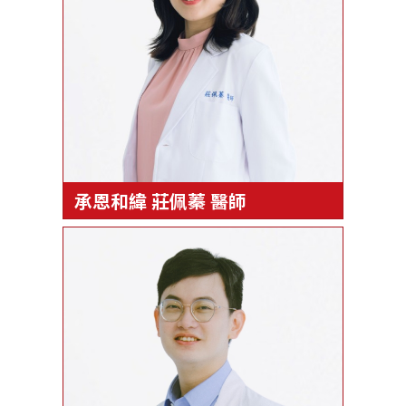
承恩和緯 莊佩蓁 醫師