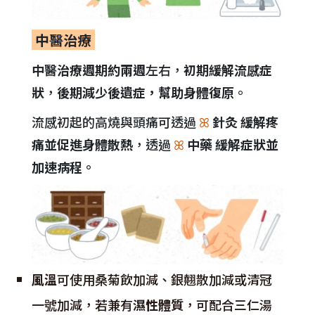
中醫治療
中醫治療週期約兩週
左右，
初期緩解流感症
狀
，
後期減少後遺症，幫助身體復原
。
流感初起的高燒與頭痛可透過
ꕤ
針灸 緩解疼
痛並促進身體散熱
，透過
ꕤ
中藥 緩解症狀並
加速病程。
風溫
可使用桑菊飲加減、銀翹散加減或清冠
一號加減，若兼有
濕性體質
，可配合三仁湯