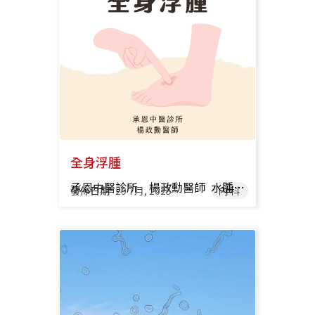
全身浮腫
承恩中醫診所 楊政勳醫師 水腫症狀 皮膚按壓沒有光澤、彈性 正常的皮膚在按壓後會馬上回彈，但因為體內多餘的液體壓迫到皮膚組織，導致按壓後皮膚不會馬上回彈，因此我們可以根據按壓深度、皮膚回彈速度，來判斷水腫的嚴重程度。 ✧ 輕微水腫 皮膚按壓後下陷只有2毫米，並且立刻回彈。 ✧ 中度水腫 皮膚按壓後下陷大約4毫米，數秒內才回彈。 ✧ 嚴重水腫 皮膚按壓後下陷大約6毫米，數十秒才回彈，外觀明顯可見下肢腫脹。 ⛧ 立即就醫 皮膚按壓後下陷大約8毫米，沒有回彈且下陷秒數超過20秒。 關節僵硬或疼痛 因為體內堆積過多額外的液體，導致關節周圍的壓力變大、關節活動度受限，而這些組織液也有可能會去壓迫到神經，引發疼痛。 身體局部或全身發生浮腫 好發部位在臉部、四肢，可能會導致眼皮睜不太開、鞋子穿不下、穿著衣物時會感覺到緊繃。 臉部氣色變差 引發水腫的原因通常是作息不正常、飲食過鹹、飲酒過量，或是一些內科疾病，過多水分在臉部、眼睛周圍累積，局部的血液循環不佳、新陳代謝速度變慢，組織缺乏足夠的氧氣跟養分，眼皮周圍、臉頰的顏色會變得暗沈，容易給人疲倦、氣色不好的感覺。 排便習慣改變 假如肚子突然摸起來硬硬脹脹的、便秘、大便解不乾淨的感覺，有可能是腸道出現水腫的情況，會發生的原因主要是大腸的循環不佳，導致腸道吸收過多水分，引起發炎反應，也有可能是腎臟功能失常，導致體內液體的平衡失常，影響消化跟排便功能，若腸道水腫引起的症狀一直沒有改善，建議盡快就醫，請醫師確認水腫的原因。 呼吸困難、容易疲倦 心臟衰竭常會引起身體水腫，因為心臟無法有效的將血液、氧氣輸送到身體各個部位，導致過多的液體堆積在腿部、手部、腹部，不僅外觀看起來是腫脹的，也可能會發生肺部水腫、腸道水腫的症狀，讓人感覺到呼吸困難、疲倦。 西醫觀點 水腫引起的原因可以分為很多層面，包含器官功能異常、循環障礙、局部原因，以下是常見的水腫成因： 心臟衰竭 心臟的功用是把血液往全身輸送，確保身體的血液循環正常，如果心臟功能出現問題，無法順利的輸送血液，血液較難回到心臟，靜脈中的壓力會上升，血液容易堆積在腹部或下半身，形成水腫。 而左心衰竭主要會影響到肺部，形成肺水腫，引起呼吸困難；右心衰竭會阻礙靜脈回流，容易形成下肢水腫，通常心臟衰竭的水腫在下午過後會更明顯，或是長時間站立活動後，症狀可能會加重。 肝臟功能不佳 肝臟負責生成血液中的白蛋白，白蛋白可以維持體內的滲透壓，如果體內的白蛋白不足，容易導致體內血液的滲透壓下降，水分會往血管外面的組織間隙跑，容易形成腹水和下肢水腫，所以如果肝臟功能受損，例如肝硬化或嚴重肝炎，也有可能會導致身體出現水腫症狀。 腎臟功能不佳 腎臟主要處理體內的水分及鈉的平衡，排出身體的多餘液體，當腎功能下降時，例如慢性腎臟病或腎病症候群的患者，腎臟無法有效排出多餘的水分及鈉，導致這些液體在體內堆積，形成下肢、臉部水腫，腎病患者通常還會出現低蛋白血症，進一步加劇水腫的程度。早上出現眼皮或臉部浮腫的情況在腎臟疾病患者中較為常見。 低蛋白血症 像上述提到的，體內過低的白蛋白會引起體液往組織間隙跑，形成水腫，常見引起體內白蛋白含量過低的原因除了肝腎疾病之外，也可能會發生在嚴重營養不良或是蛋白質吸收障礙的患者身上。 毛細血管滲透性增加 毛細血管是體液進出的主要通道，如果毛細血管的滲透壓增加，液體會更容易往組織間隙跑，形成水腫，常見引起毛細血管滲透壓的原因有： ✧ 過敏反應 如蕁麻疹或過敏性血管炎。 ✧ 燒燙傷 大面積燒傷會損傷毛細血管管壁，大量液體會從血管內滲出。 ✧ 感染 常見的如蜂窩性組織炎或局部感染。 靜脈和淋巴循環障礙 正常的情況，身體會透過靜脈和淋巴系統，將組織中的體液回收至血液循環中，因此當這個回收系統出現阻礙時，液體就會累積在組織中，形成水腫，常見的靜脈和淋巴循環障礙如下： ✧ 靜脈曲張 靜脈回流不佳會造成小腿和腳踝持續水腫。 ✧ 深層靜脈血栓 深層靜脈血栓會阻礙血液回流，引起同側腿部出現腫脹和疼痛。 ✧ 淋巴阻塞 如乳癌手術切除淋巴後，容易導致淋巴液無法排出，容易在手臂形成水腫。 妊娠期或是賀爾蒙改變 懷孕時，女性體內的血容量和體重壓力增加，常會出現輕度的下肢水腫，以及月經前，因賀爾蒙的改變，也可能導致體液滯留，出現輕微的水腫症狀。 藥物 ✧ 血壓藥：鈣離子阻斷劑 ✧ 非類固醇抗發炎藥 ✧ 類固醇 ✧ 特定賀爾蒙藥物 中醫觀點 水腫定義 因感受外邪、勞倦內傷，或飲食失調，使津液氣化不利、輸布失常，導致水液滯留，泛溢於肌膚，引起頭面、眼瞼、四肢、腹背，甚至全身浮腫的症狀。 病因病機 人體的水分代謝跟 肺、脾、腎三臟有關，「肺主肅降、通調水道」，「脾主運化」，腎可以溫陽化飲，都是水分代謝相關的路徑，同時也會跟三焦、膀胱有相關。 病因 外 感 勞汗當風 在勞動流汗時吹到風，因為出汗時毛細孔會張開散熱，而中醫觀點的皮毛、毛細孔跟肺有關，在肺的門戶大開之時，受到風寒、風濕的侵襲，容易使得肺的正常生理功能受阻，像是肺的宣化氣機、通調水道、皮毛開合的功能，導致汗液無法正常外泄，且肺氣不能正常肅降，水氣下行受阻，外泛於肌膚，引起水腫。 水濕浸漬 長期處在濕氣重的環境、淋雨、大汗淋漓而不擦乾等等狀況，濕氣會滲注於經絡，壅塞三焦、脾受濕困，導致運化水濕的脾無法正常作用。 內 傷 飲食失節 長期飲食失常、飲酒過量、飲冷太過，都可能導致脾失健運，體內的津液無法正常運化，濕熱就會在體內聚集，引起水腫。 久病勞傷 久病、過度勞役、飢餓，會損傷到脾腎，引起脾腎氣虛，脾氣不足以運化水濕，腎陽、腎氣虛弱無法溫化水飲，因此水飲泛溢，形成水腫。 中醫治療水腫的方法 中 藥 外 感 ▪︎ 症狀：惡風發熱、病程迅速、脈浮。 ▪︎ 治療：使用發汗法來治療，如：越婢（加朮）湯、麻黃連翹赤小豆湯、五苓散。 脾 虛 ▪︎ 症狀：脘腹悶脹、食慾不振、精神不濟、大便黏溏等。 ▪︎ 治療：使用健脾益氣、溫運脾陽的方式來治療，例如：實脾飲、防己黃耆湯。 腎氣虛、腎陽虛 ▪︎ 症狀：常會伴隨腰痠膝軟、怕冷、四肢發冷、夜尿多等症狀。 ▪︎ 治療：使用補腎法來治療，例如：真武湯、金匱腎氣丸。 除上述提到的狀況之外，也會依據引起患者水腫的不同原因，例如：心衰竭、慢性腎病變、肝硬化等等，來加減使用藥物，這部分就需要透過醫師來診斷囉！ ・請由中醫師診斷後開立處方及執行醫療治療行為。 針 灸 依據每個患者的不同證型，在穴位的使用上也會有不同考量： 風寒外襲 ：風池、外關、合谷。 肺氣虛弱 ：合谷、靈骨、大白、太淵。 脾虛濕盛 ：陰陵泉、三陰交、太白、足三里。 腎氣虛弱 ：腎關、復溜、腎俞。 預防水腫飲食及生活習慣 減少鹽分的攝取 鹽中的鈉離子容易引起水分的滯留，因此日常生活中要注意每人每日鈉攝取量應低於2000毫克，建議減少加工食品的攝取，尤其是罐頭食品、醃漬物、泡麵等。 增加鉀的攝取 鉀離子有助於平衡體內的鈉含量，有助於減輕水腫，因此可以適量攝取含鉀食物，例如：香蕉、菠菜、番茄、紅肉，成人每天攝取約3510毫克的鉀含量即可，倘若攝取過量，有可能衍伸出其他健康問題。 ⛧ 若有腎功能問題的患者，在增加含鉀食物攝取前，應諮詢醫師的意見，避免損害到腎功能。 適量補充蛋白質 如雞蛋、豆腐、瘦肉等，維持體內蛋白質含量，避免白蛋白過少、維持血液滲透壓。 充足的水分攝取 雖然水腫是體內液體過多所導致，但每日適量的水分攝取，可以幫助多餘鈉離子及代謝廢物排出，減輕腎臟的負擔，避免水腫加重，但不能以其他飲品，例如：咖啡、茶、含糖飲料來取代水，這樣反而會導致脫水，或身體水分分布不均。 規律運動 運動可以促進體內的血液和淋巴循環，防止多餘的體液持續堆積在局部。 避免久站、久坐，或長時間維持同一個姿勢 久站或久坐會使血液積聚在下肢，導致局部水腫，久坐者，建議每隔40-50分鐘就要起身活動，或是做一些簡單的腿部伸展拉筋，幫助血液回流，而對於久站工作的人，休息時抬高雙腿可以減輕下肢水腫，若狀況允許，高度最好可以高於心臟。 戒酒 若是因為肝臟問題引起水腫的患者，最好可以戒酒，避免酒精持續損害肝臟功能，引起更嚴重的水腫。 調整作息，減少壓力產生 作息不規律以及長時間的壓力，容易導致體內賀爾蒙的不穩定，以及體內皮質醇的濃度升高，也會導致水腫產生，因此規律的作息及適當的壓力管理、抒發，也能幫助減少水腫的產生。 壓力襪 對於容易下肢水腫的人，穿著壓力襪可以幫忙靜脈血液回流，可以預防和減緩腿部的腫脹，因此久坐或久站時可以使用。 若是輕微的水腫，我們平時也可以透過飲用一些茶飲來利水消腫，例如：薏仁水、玉米鬚茶，或是五皮飲（五加皮、地骨皮、生薑皮、大腹皮、茯苓皮）為基底下去煮的茶飲。 臨床上有許多不同的情況會引起水腫，輕症可以透過飲用一些茶飲就可以消除，重症則需要針藥並治才能控制，因此，找出引起水腫的背後原因才是治療的關鍵之處，像是肝功能失調、腎病症候群就必須先從肝功能、腎功能調整，水腫的治療效果才會好，並非一味的利水消腫，是起不了太大的作用的，而鑑別診斷的工作就必須要交給醫師來執行囉！ 水腫的常見問題FAQ 1. 水腫是不是體內濕氣太重引起的？ 並不完全是的，的確如果脾氣太虛，水濕的運化功能變差，就有可能導致體內的水分輸布不均，濕氣聚集，但水腫也有可能是因為外感風邪、心氣不足、腎陽虛衰所導致，因此治療方式並非單單只有健脾利濕這個方式喔！ 2. 水腫也能靠針灸治療嗎？ 可以的，臨床上水腫分為許多不同的證型，像是常見的脾腎氣虛，可以針刺三陰交、陰陵泉、腎關、復溜，若是心氣不足，可以針刺神門、內關等補心氣的穴道，來加強血液的輸送，如果是表氣閉鬱，就可以用合谷、外關、風池等穴道來解表宣肺，門診中其實針灸也是一項治療水腫的好方法。 3. 水腫喝玉米鬚茶、薏苡仁水，怎麼對於消水腫都沒什麼效果？ 就像前面所敘述，水腫分為很多證型，並非只有脾虛濕盛這一種，因此還是要針對患者的證型治療，效果才會好，而且茶飲只是針對輕症水腫的患者一種輔助治療，主要的治療還是要透過服藥及針灸，才會顯效。 推薦醫師 承恩總院 楊政勳 醫師 承恩總院 李彥禛 醫師 承恩大橋 林芳華 醫師 承恩大橋 周子雅 醫師 承恩和緯 莊佩蓁 醫師 承恩和緯 張永慶 醫師
發佈日期
29 7月, 2025
內科