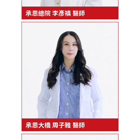
承恩總院 李彥禛 醫師
承恩大橋 周子雅 醫師