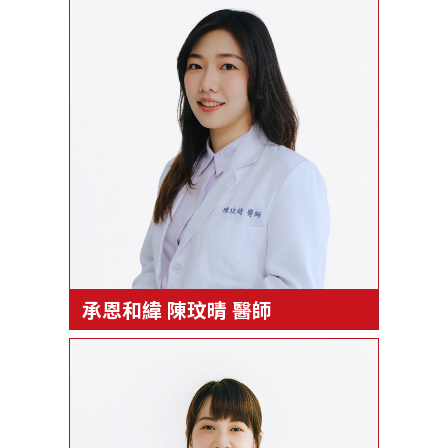
承恩和緯 陳玟晴 醫師