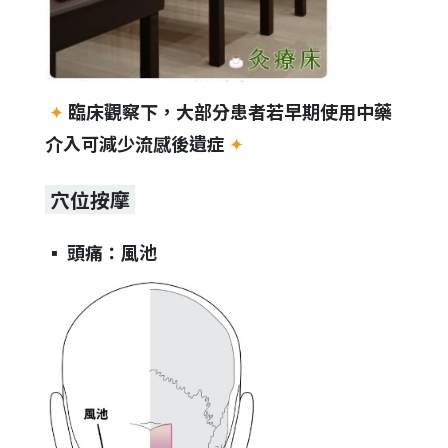
✦
臨床觀察下，大部分患者若早期使用中藥
介入可減少流感後遺症
✦
穴位按摩
▪︎
頭痛：風池