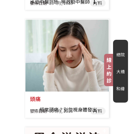
承恩中醫診所 楊政勳中醫師 【 流感是什麼？】 流感是由流感病毒引起的急性呼吸道疾病，流感病毒分為A、B、C、D四型，在台灣主要引起季節性流行性感冒的為A型、B型流感病毒，其中A型以H1N1、H3N2兩種亞型為主。 【 流感症狀 】 流感症狀初期與感冒類似，都有呼吸道症狀，但流感的症狀會比感冒更嚴重，且病程發展更快，有部分患者可能會伴隨有噁心、嘔吐、拉肚子等腸胃道症狀，甚至會出現嚴重的併發症，導致死亡，最常見的併發症為肺炎，其他還可能併發腦炎、心肌炎，以及其他繼發性的感染，或神經系統的問題，所以如果出現「 一燒（持續高燒 2天以上）」、「 二痛（頭痛、明顯肌肉痠痛）」、「 三疲倦 」，就需要警覺是流感，不可怠慢。 ▪︎ 流感常見症狀 ꕤ 發燒 ꕤ 肌肉痠痛 ꕤ 頭痛 ꕤ 全身疲倦無力 ꕤ 喉嚨痛 ꕤ 咳嗽 ꕤ 流鼻水 ▪︎ 通常流感會比一般感冒痊癒時間來得更長，會需要一個星期到數個星期的復原時間。 【 流感傳染途徑 】 飛沫傳染，流感患者打噴嚏、咳嗽產生的飛沫將病毒傳播給周圍的人，如果在密閉空間，或空氣不流通的空間，更容易造成病毒傳播，除此之外，也可能會因為手部接觸到被病毒污染的物體表面後，再碰觸到自己的嘴巴、鼻子、眼睛而感染。 【 流感潛伏期 】 從被傳染到症狀出現，約1-4天，而在開始發病的前一天到症狀出現的3-7天內，都有傳染力，而幼童的傳播期可能更長。 【 流感流行期 】 在台灣，冬季是流感好發的季節，通常會從11月開始，流感疫情會逐漸上升，到農曆過年前後會達到高峰，3月後會逐漸下降，秋冬季節因為天氣冷，人多在室內空間活動，因空氣不流通，更容易讓病毒傳播。 易受到流感病毒攻擊的高風險族群 嬰幼兒（尤其未滿5歲者） 65歲以上長者 居住於安養、長期照護機構的住民 具有慢性肺部疾病（含氣喘）、心血管疾病、腎臟、肝臟、神經、血液或代謝疾病者（含糖尿病）、血紅素病變、免疫不全（含愛滋病毒帶原者）需長期治療、追蹤或住院者 孕婦 肥胖者(身體質量指數，BMI≧30) 【 流感的危險徵兆 】 呼吸急促、困難 發紺（缺氧、 嘴唇發紫或變藍） 血痰 胸痛、胸口不舒服 意識改變 低血壓 ⛧ 如有危險徵兆應儘速就醫，掌握治療的黃金時間。 ⛧ 由於嬰幼兒不善於表達身體的不舒服，照護者可以觀察小朋友有無呼吸急促或困難、缺乏意識、不容易喚醒及活動力低下，皆可做為判斷危險徵兆的重要指標。 【 中醫如何看待流感 】 流感因為具有特定季節流行的特色，以及染病患者症狀多相似，故我們稱為「時行感冒」，若症狀、病情更加嚴重，甚至造成死亡，我們稱為「瘟疫」或「疫癘」。 以中醫來說，流感是因為外邪侵襲身體致病，初起多是因為風寒襲肺而化熱，產生一些喉嚨痛、身熱的症狀，因此會使用柴葛解肌湯、麻杏甘石湯來散風寒、清裡熱，此時還可以酌加一些板藍根、大青葉、連翹止咽痛。 ・中藥方請由中醫師診斷後開立處方治療 因為現代飲食習慣的問題，民眾多嗜食冰冷飲品、生食、油膩烤炸的高熱量食物，因此中焦腸胃多有濕氣留存，而外感風寒化熱容易與體內的濕氣交雜，因此會有肌肉關節痠痛、身熱反覆、病情纏綿不斷的症狀，所以可以透過甘露消毒丹、三仁湯、達原飲加減來利濕化濁、通達三焦、透達膜原，讓體內的濕濁之氣減少，氣機通暢，外邪不會與體內濕氣纏綿不解，以縮短患者病程。 ・中藥方請由中醫師診斷後開立處方治療 在感染、發燒的過程，身體為了產生足夠的免疫力來抵抗外邪，會消耗掉身體的正氣，且持續發熱的關係，身體的陰份也會受損，因此在復原的過程，部分患者多有氣陰兩傷的狀況，所以患者多會在診間描述雖然不舒服的症狀已經解除了，但身體還是容易倦怠、口乾舌燥，此時，我們會使用一些補充氣陰的藥來修復身體，例如：麥門冬、北沙參、百合等等，來修復身體受損的地方，幫助身體正氣回復，否則可能會留下一些後遺症，或是容易再度感冒。 ・中藥方請由中醫師診斷後開立處方治療 【 防範流感應注意事項 】 在身體狀況允許下，可施打流感疫苗。 用肥皂勤洗手，公共空間、密閉空間口罩戴好。 多警覺身體的狀況。 生病按時服藥、多休息，不上班上課，遠離人群。 危險徵兆盡快就醫，勿拖延。 推薦醫師 承恩總院 楊政勳 醫師 承恩總院 李彥禛 醫師 承恩和緯 莊佩蓁 醫師 承恩和緯 張永慶 醫師 承恩和緯 陳玟晴 醫師 承恩大橋 張祐甄 醫師 承恩大橋 林芳華 醫師 承恩大橋 周子雅 醫師
發佈日期
23 4月, 2025
內科
總院
線
上
大橋
約
診
和緯
頭痛
一、經常頭痛？別忽視身體發出的警訊 在日常生活中，您是否經常感到頭部緊繃或抽痛？許多人常因工作過度、壓力排山倒海而來，或是長期睡眠不足，導致頭痛頻繁報到。雖然有些頭痛只是短暫的不適，但若放任其反覆發作，不僅會影響工作效率，更會嚴重干擾生活品質。 頭痛是門診中最常見的症狀之一，其背後隱藏的原因非常多樣。從中醫的角度來看，頭部是「諸陽之會」，也就是全身陽經氣血匯聚之處。當身體的氣血運行不順，或是受到外在環境的「外邪」入侵時，頭部這塊樞紐就會發出警訊。了解頭痛與生活習慣、壓力及身體狀態的關聯，是重拾清爽生活的第一步。 承恩大橋中醫診所 周子雅中醫師 二、什麼是頭痛？常見症狀有哪些 「頭痛」是一個統稱，但每個人感受到的痛感可能完全不同，這些不同的表現，在臨床上代表了背後不同的病因： 1.頭部悶痛或刺痛： 感覺頭部像被重物壓住，或是有如針刺般的尖銳痛感。 2.偏頭痛：疼痛常集中在頭部的一側，且往往具有搏動性。 3.壓迫感或脹痛： 覺得頭部緊繃，像戴了太緊的帽子，或是感覺頭部持續發脹。 4.伴隨症狀： 嚴重的頭痛有時會伴隨噁心想吐，或是對光線、聲音變得異常敏感（畏光）。 三、為什麼會出現頭痛 頭痛與生活壓力及身體整體的健康狀態息息相關，找出頭痛的誘因，才能對症下藥。常見的原因包含以下： ˙情緒與作息： 長期的心理壓力、情緒緊張，以及睡眠不足（熬夜或失眠）。 ˙姿勢與勞損： 長時間盯著手機或電腦，導致頸部肌肉過度緊繃。 ˙外在環境： 氣候的劇烈變化、不當的飲食或是體內荷爾蒙的波動。 ˙中醫辨證因素： 1.風邪侵襲： 受到風寒或冷風直吹頭部，阻礙氣血運行。 2.肝陽上亢： 與壓力及情緒波動有關，導致體內火氣往頭部上衝。 3.氣血不足： 體質虛弱，無法提供充足的氣血養分給頭部經絡。 四、西醫如何治療頭痛 西醫在處理頭痛時，主要側重於「迅速緩解疼痛」以及「控制誘發因素」： ˙止痛藥物： 使用常見的非處方或處方止痛藥來壓制疼痛訊號。 ˙專科用藥： 針對嚴重的偏頭痛給予專用藥物，或使用放鬆肌肉的藥物改善緊繃、搏動感。 ˙生活模式修正： 醫師會建議改善生活習慣，以減少誘發因子。 ˙進一步檢查： 若頭痛情況頻繁、劇烈或性質改變，醫師會評估是否需要更深入的影像檢查。 五、中醫如何調理頭痛 中醫調理的核心在於改善「氣血循環」與平衡「臟腑功能」。治療方向為改善氣血運行、優化體質，避免反覆發作影響日常生活： 1.中藥調理： 根據患者的體質分型（如補氣血或平肝息風），從內在調整。 2.針灸治療： 透過針刺穴位來疏通阻塞的經絡，直接調節氣機，放鬆緊繃肌肉。 3.推拿按摩： 以手法放鬆僵硬的肌肉與筋膜，緩解結構上的壓迫。 4.氣血調整： 最終目的是讓氣血運行恢復順暢，進而減少頭痛反覆發作的機會。 六、日常保健與預防頭痛 在診間之外，自我照顧同樣是改善頭痛的關鍵，良好的生活方式是預防頭痛最佳方法。建議維持以下好習慣： ˙規律作息： 固定睡眠時間，讓大腦與身體獲得充分休息。 ˙數位排毒： 避免長時間低頭使用電子產品，每小時應起身活動。 ˙適度伸展： 每天進行簡單的肩頸與全身運動，釋放累積的張力。 ˙壓力管理： 練習深呼吸、冥想，主動放鬆心理壓力。 ˙飲食與補水： 攝取均衡營養，並確保每日攝取足夠的水分，避免脫水引發頭痛。 七、頭痛常見問題 Q&A Q：頭痛一定要吃止痛藥嗎？ A：不一定。如果是輕微頭痛，可以先嘗試閉眼靜臥休息、調整呼吸或改善生活習慣，觀察是否緩解。 Q：壓力真的會造成頭痛嗎？ A：是的。壓力會引起心理緊繃與肌肉持續收縮，這確實是引起頭痛的主因之一。 Q：偏頭痛與一般頭痛有什麼不同？ A：偏頭痛通常為單側疼痛，性質多為搏動感，並可能伴隨噁心、畏光或畏聲，並可能具有家族遺傳的傾向。 Q：什麼情況需要就醫？ A：若頭痛突然變得極度嚴重、反覆發作，或伴隨視力模糊、手腳無力等神經症狀，請務必及早就醫。 八、醫師提醒：找出原因才能有效改善 頭痛雖然是常見的小毛病，但也可能是身體健康失衡的訊號。透過適當的醫療介入、中西醫結合調理，加上生活方式的調整，多數頭痛都能得到明顯改善。若頭痛已困擾您的生活品質，建議尋求醫師評估。保持穩定的心境與健康的習慣，才是遠離頭痛、擁抱清爽生活的不二法門。 推薦醫師 承恩大橋 周子雅 醫師 承恩大橋 林芳華 醫師 承恩總院 李彥禛 醫師 承恩和緯 莊佩蓁 醫師 承恩總院 吳孟穎 醫師 承恩和緯 陳玟晴 醫師 承恩大橋 張祐甄 醫師 承恩和緯 張永慶 醫師
發佈日期
06 5月, 2026
內科