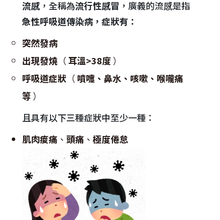
流感
，全稱為
流行性感冒
，廣義的流感是指
急性呼吸道傳染病，症狀有：
突然發病
出現發燒
（
耳溫>38度
）
呼吸道症狀
（
噴嚏、鼻水、咳嗽、喉嚨痛
等
）
且具有以下三種症狀中至少一種：
肌肉痠痛
、
頭痛
、
極度倦怠