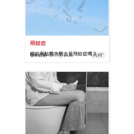
飛蚊症
眼前黑點飄來飄去是飛蚊症嗎？ 你是不是看天空、白牆、電腦螢幕時，眼前出現黑點、線條、棉絮狀或蜘蛛網般的漂浮物。飛蚊症雖然常見，但因為牽涉玻璃體、視網膜與眼底健康，不能完全當成小事忽略。 承恩和緯中醫診所 陳玟晴中醫師 ㄧ、飛蚊症是什麼？ 從現代醫學的角度來介紹飛蚊症的概念：飛蚊症主要是與眼球內部的玻璃體混濁、退化或受到拉扯有關。另外，高度近視、眼底血管狀態、慢性疾病與生活型態都可能影響發生機率。 人類眼球中央大部分的空間是由果凍狀的玻璃體所填充，隨著年齡增長、高度近視或生活作息不當，玻璃體會逐漸發生液化，內部纖維凝集，進而在視網膜上投射出陰影。 當上述現象發生時，視野中就容易看見漂浮的黑點、線條或陰影，這些隨機出現的黑影通常會隨著眼球轉動而靈活移動，當你試圖凝視它時，它又會因為玻璃體的流動而瞬間飄開，對日常生活、閱讀專注力常造成不小的干擾。 二、飛蚊症常見症狀 1.多元的視覺型態： 眼前出現清晰的黑點、灰點、條狀物、棉絮狀漂浮物，或如小蟲般飛舞的陰影。 2.特定背景下特別明顯： 在觀看大片白牆、蔚藍天空、強光下或明亮的亮色電腦背景時，黑影的輪廓會變得格外顯著。 3.具隨動性： 黑影不會固定在視野的某一個點，而是會隨著眼球的上下左右轉動而跟著晃動漂移。 4.常合併全身與眼部症狀： 患者往往伴隨有眼睛疲勞、酸脹感、視線模糊干擾，甚至兼有頭暈目眩、睡眠品質不佳與肩頸僵硬等多重不適。 三、飛蚊症中醫觀點與調理 中醫學認為「目得血而能視」，眼睛的視覺功能與內部的肝、腎、氣血濡養有著密不可分的關係。若長期用眼過度、熬夜、工作壓力大，會導致體內氣血暗耗、肝腎虧虛，進而使得眼部的血液循環與滋養狀態受到嚴重影響，這時視覺上的不適感與飛蚊現象就會變得更加明顯。 中醫眼針調理飛蚊症，從眼周循環、經絡調節、氣血濡養與整體體質著手，協助減少眼部疲勞與視覺干擾感。 中醫在進行飛蚊症的調理時（如：中醫眼針、藥物調理），絕對不只是單純觀察眼前的黑影變化，更會全盤考量患者是否合併有眼睛疲勞、酸澀、頭暈、睡眠品質差、肩頸緊繃或體質偏虛等全身性症狀，從根本進行體質的扶正與眼底氣血的疏通。 四、日常保健 飛蚊症保養的重點除了黑點的減少與淡化，定期眼科追蹤、注意用眼時間與健康作息飲食也很重要。 1.減少過度用眼: 避免長時間、近距離使用 3C 產品,每用眼 30-40 分鐘即閉眼休息或遠眺。 2.穩定作息與控病: 避免熬夜以防氣血暗耗，積極控制血壓與血糖等影響眼底微血管的慢性病。 3.定期眼底檢查: 生理性飛蚊也建議每半年至一年定期追蹤。若飛蚊突然大量變多、伴隨閃光感(如閃電)或視野部分缺損黑影遮蔽，這通常是視網膜裂孔或剝離的危險前兆，此時必須放慢腳步，盡快前往眼科進行詳細的眼底檢查！ 五、醫師提醒 飛蚊症最重要的是先排除危險狀況。確認不是急性眼底問題後，再談日常保養或中醫調理會比較安全。 推薦醫師 承恩和緯 陳玟晴 醫師 承恩大橋 李侑修 醫師 承恩和緯 莊嘉豪 醫師
發佈日期
03 7月, 2026
內科