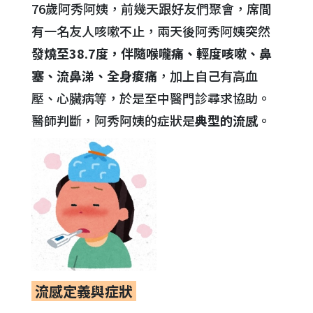
76歲阿秀阿姨，前幾天跟好友們聚會，席間
有一名友人咳嗽不止，兩天後阿秀阿姨突然
發燒至38.7度，伴隨喉嚨痛、輕度咳嗽、鼻
塞、流鼻涕、全身痠痛
，加上自己有高血
壓、心臟病等，於是至中醫門診尋求協助。
醫師判斷，阿秀阿姨的症狀是
典型的流感
。
流感定義與症狀