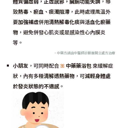
體質偏虛弱，正虛感邪，臟腑功能失調
，導
致
熱毒、瘀血、痰濁阻滯
，此時處理風溫外
要
加強補虛
併用
清熱解毒化痰
與
活血化瘀藥
物
，避免併發心肌炎或是感染性心內膜炎
等。
・中藥方請由中醫師診斷後開立處方治療
小朋友
，可同時配合
ꕤ
中藥藥浴包
來緩解症
狀，內有多種
清解透熱藥物
，可
減輕身體處
於發炎狀態的不適感
。