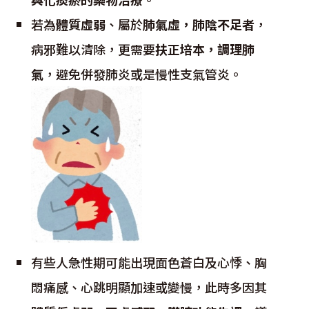
若為
體質虛弱
、屬於
肺氣虛，肺陰不足者
，
病邪難以清除，更需要
扶正培本，調理肺
氣
，避免併發肺炎或是慢性支氣管炎。
有些人急性期可能出現面色蒼白及心悸、胸
悶痛感、心跳明顯加速或變慢，此時多因其