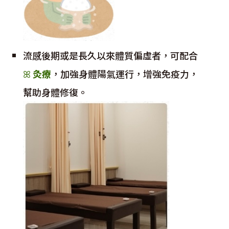
流感後期或是長久以來體質偏虛者，可配合
ꕤ
灸療
，加強
身體陽氣運行，增強免疫力，
幫助身體修復
。