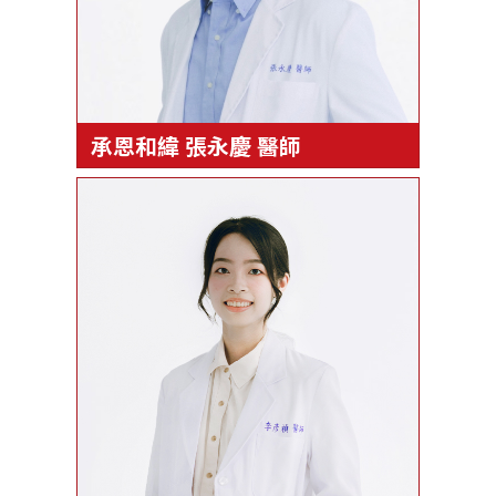
承恩和緯 張永慶 醫師