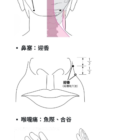
▪︎
鼻塞：迎香
▪︎
喉嚨痛：魚際、合谷