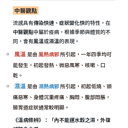
中醫觀點
流感具有
傳染快速、症狀變化快
的特性，在
中醫觀點
中屬於疫病，根據季節與體質的不
同，會有
風溫
或
濕溫
的表現。
風溫
是由
風熱病邪
所引起，一年四季均可
能發生，初起發熱、微惡風寒、咳嗽、口
乾。
濕溫
是由
濕熱病邪
所引起，初起低燒、頭
痛惡寒、身體沉重疼痛、胸悶、腹部悶脹，
腸胃道症狀通常較明顯。
《溫病條辨》：「內不能運水穀之濕，外復