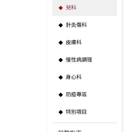
兒科
針灸傷科
皮膚科
慢性病調理
身心科
防疫專區
特別項目