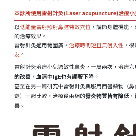
本診所使用雷射針灸(Laser acupuncture)治
以
低能量雷射照射鼻腔特效穴位
，調節身體機能，
的治療效果。
雷射針灸適用範圍廣，
治療時間短且無侵入性
，很
友
。
雷射針灸治療小兒過敏性鼻炎，一周兩次，治療六
的改善
，
血清中IgE也有顯著下降
。
甚至在另一篇研究中雷射針灸與服用西醫藥物（鼻
劑）一起比較，治療後兩組的
發炎物質皆有降低
，
善
。