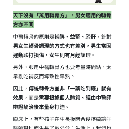
天下沒有「萬用轉骨方」，男女適用的轉骨
方亦不同
中醫轉骨的原則是
補脾、益腎、疏肝
，針對
男女生轉骨調理的方式也有差別，男生常因
運動跌打損傷，女生則有月經調理
。
另外，服用中醫轉骨方也要考量時間點，太
早亂吃補反而導致性早熟。
因此，
傳統轉骨方並非「一藥吃到底」就有
效果
，而是
需要根據個人體質、經由中醫師
辯證論治後來量身打造
。
臨床上，有些孩子在生長板閉合後持續讓莊
醫師幫忙而生長了數公分；生活上，我們也