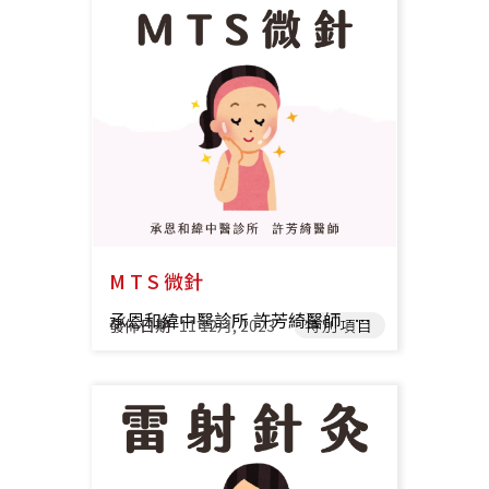
M T S 微針
承恩和緯中醫診所 許芳綺醫師 【 MTS微針是什麼? 】 MTS是運用高速馬達上下垂直進出，將0.16~0.2mm的細針接觸皮膚 形成微創傷口，加強精華液等保養品的導入，藉此改善皮膚外觀。 【 使用前注意事項 】 前二週，請停止使用含A酸、果酸類等刺激性成份的保養品或藥品， 且不可進行煥膚、去角質等療程。 前一個月，不可進行雷射療程，例如皮秒雷射。 有口服A酸者，需停藥6個月。 請告知個人特殊狀況，以利醫師判斷是否適合進行，例如：懷孕、光敏感、蟹足腫體質、暈針體質、感染性傷口、皮膚乾癢不適、凝血疾病、嚴重高血壓、嚴重異位性皮膚炎、發燒、感冒…等。 需卸妝、洗臉後才可進行。 【 使用後保養 】 術後應加強保濕與防曬，建議使用溫和不刺激的保養品，24小時內勿上妝。 術後2週內請勿使用美白、A酸或果酸類、酒精、去角質等刺激性產品及過度曝曬陽光、或至高溫場所如泡溫泉、烤箱…等。 術後若面部發紅、脫屑為正常現象，大部分的人在24小時內會漸漸退去，若仍感不適請回診檢視。 若有脫屑、輕微結痂情形，切勿搔抓或剝除，避免發炎或色素沉澱。 少部分的人在一週內可能產生痘痘或粉刺，屬於正常現象。 推薦醫師 承恩和緯 許芳綺 醫師 承恩大橋 陳苡涵 醫師 承恩和緯 陳玟晴 醫師
發佈日期
11 12月, 2023
特別項目