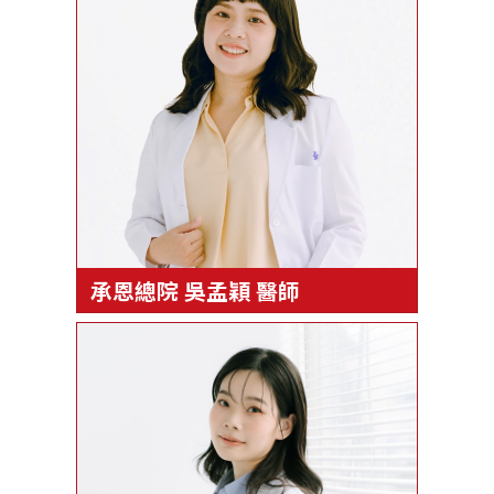
承恩總院 吳孟穎 醫師