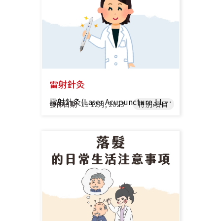
雷射針灸
雷射針灸(Laser Acupuncture,LLLT)是以低能量雷射照射穴位，調節身體機能，來達到治療的效果 【 雷射針灸的優點 】 雷射針灸安全且適用範圍廣 治療時間短且無侵入性 很適合怕針灸以及不敢吃中藥的小朋友與成年人 【 雷射針灸的適應症 】 兒科疾患：過敏性鼻炎、氣喘、妥瑞氏症、性早熟、過動症、發展遲緩 促進傷口癒合 幫助神經修復，緩解慢性疼痛 化療後手腳麻木 運動傷害 推薦閱讀： ✦ 鼻過敏 ✦ 雷射針灸｜幫助傷口癒合，加速神經修復! 推薦醫師 承恩大橋 張祐甄 醫師 承恩和緯 許芳綺 醫師 承恩和緯 莊佩蓁 醫師 承恩和緯 張永慶 醫師
發佈日期
11 12月, 2023
特別項目