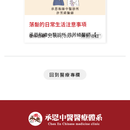
落髮的日常生活注意事項
承恩和緯中醫診所 許芳綺醫師 【 怎麼樣算是異常落髮 】 人們每天都會掉髮，若平均一天掉超過100根頭髮則屬不正常落髮。 【 造成落髮的原因 】 造成落髮的原因有很多，例如：遺傳(雄性禿)、缺鐵性貧血、缺乏營養、內分泌失調、生產後、壓力、自體免疫疾病、脂漏性皮膚炎、頭癬、不適當的美髮與護髮、化療、COVID-19確診、打疫苗…等，患者可以至皮膚科就診，找出自己落髮的原因，才能對症下藥。 【 中醫能如何幫助落髮的病人呢？ 】 健康的頭髮來自於血液的濡養 氣血充足且順暢 才能將營養向上帶至頭皮 中 藥 醫師會根據不同體質給予適合的中藥，以下是幾種常見的證型： 肝腎虧損型：更年期女性大多屬於此類，常伴隨有頭暈、心悸、失眠、盜汗等症狀，治法宜滋補肝腎、養血祛風 氣血兩虛型：產後、久病或營養障礙落髮多，屬於此種證型，患者可能會很疲憊、全身無力、臉色蒼白，治法宜補益氣血 濕熱上蒸型：雄性禿或脂漏性皮膚炎造成的落髮多為此種證型，患者頭皮較油、搔癢，可能伴隨有易怒、口苦、脈弦滑，治法宜清熱除濕 頭皮針灸 可以改善頭部的血液循環，進行頭皮養髮，並且可以放鬆頭皮，有改善睡眠、頭痛等療效 【 日常保養 】 睡眠充足、注意紓壓及保持運動習慣 均衡飲食且營養充足，少吃油炸類與高脂肪食物 在洗頭前先用梳齒較圓滑的梳子將頭髮梳順 並輕柔地將打結的部分解開 定期修剪頭髮 勿過度燙髮、染髮 戒菸 推薦醫師 承恩和緯 許芳綺 醫師 承恩大橋 李侑修 醫師 承恩大橋 陳苡涵 醫師 承恩大橋 林芳華 醫師
發佈日期
21 10月, 2024
特別項目
回到醫療專欄