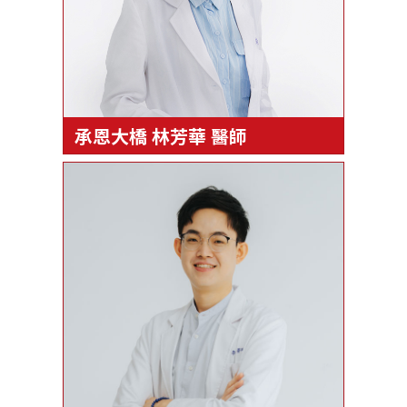
承恩大橋 林芳華 醫師