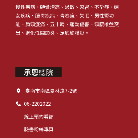
慢性疾病、轉骨增高、過敏、感冒、不孕症、婦
女疾病、腸胃疾病、青春痘、失眠、男性腎功
能、肩頸痠痛、五十肩、運動傷害、頸腰椎盤突
出、退化性關節炎、足底筋膜炎。
承恩總院
臺南市南區夏林路7-2號
06-2202022
線上預約看診
臉書粉絲專頁