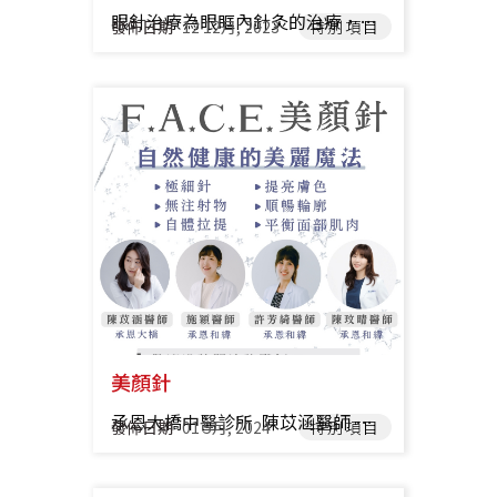
眼針治療為眼眶內針灸的治療，使用針尖改良為圓滑的特製針具，適應症包含：假性近視、老花眼、乾眼症、眼瞼跳動、眼瞼下垂、淚管阻塞、甲狀腺突眼症、未成熟白內障、飛蚊症、虹彩炎、青光眼、閃光、斜視、黃斑部病變、小血管問題的視網膜病變、腦性麻痺引起視神經萎縮...等 推薦醫師 承恩大橋 李侑修 醫師 承恩大橋 林芳華 醫師 承恩和緯 莊嘉豪 醫師 承恩和緯 鄭達駿 醫師 承恩和緯 陳玟晴 醫師
發佈日期
12 12月, 2023
特別項目
美顏針
承恩大橋中醫診所 陳苡涵醫師 美顏針 美顏針結合中醫及解剖理論，使用極細針操作於頭、頸、顏面部以治療相關疾病和帶來自體拉提、提亮膚色、順暢輪廓、平衡面部肌肉等自然的美容效果。 除了美容之外，美顏針可用來治療顏面神經麻痺、眼瞼下垂、乾眼症等，也可調整面部手術疤痕的張力，同時兼顧降低不適感與增加美觀。 特點： 極細針 • 無注射物 • 自體拉提• 提亮膚色 • 順暢輪廓 • 平衡面部肌肉 關於美顏針Q&A 1. 顏面針灸是什麼？ 顏面針灸，或稱美顏針，為結合中醫及解剖理論，使用不同於一般針灸的細針操作於頭、頸、顏面部以治療相關疾病和帶來自然的美容效果。 2. 針灸針如何達到美容效果？ 以針尖調整顏面肌肉張力，使緊繃的肌肉筋膜層得到鬆解並恢復較佳的彈性，並且促進局部血循和組織更新。 3. 顏面針灸只能用於美容嗎？ 不是的。除了自然的美顏療效以外，對於頭痛、牙痛、睡眠障礙、顏面神經麻痺或受損等問題也可以適用。 4. 針灸前需要注意的事情？ 睡眠充足、勿過飽或過飢、臉上盡量不要帶妝或塗抹太厚重油膩的保養品。 若有服用抗凝血藥物或保健食品、正值經期或懷孕期間請先告知您的醫師。 5. 針灸後需要注意的事情？ 勿咀嚼過硬的食物、減少飲酒和吸菸、若臉上有小面積瘀青請勿揉按。 6. 通常需要幾次療程才能有較好的效果？ 視個人情況而定。 年齡及面部結構狀況會大大影響療程長度，因為美顏針非醫美、無注射物，無法在治療1次之後就達到永久效果。 美顏針的效果是疊加的，通常在治療4-6次後會達到較明顯的效果。 7. 顏面針灸會不會有副作用？ 除了小面積瘀青或血腫外幾乎沒有，也不需要恢復期。 顏面針灸能做的是，讓你變回年輕的自己，無法讓你變成別人 推薦醫師 承恩大橋 陳苡涵 醫師 承恩和緯 許芳綺 醫師 承恩和緯 陳玟晴 醫師
發佈日期
01 5月, 2024
特別項目