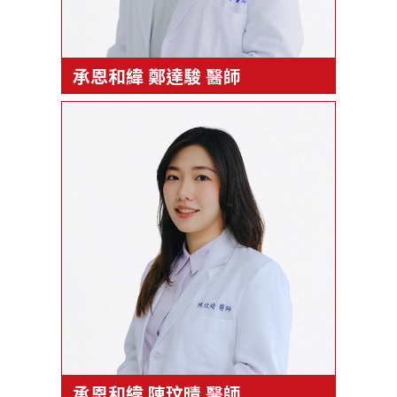
承恩和緯 鄭達駿 醫師
承恩和緯 陳玟晴 醫師