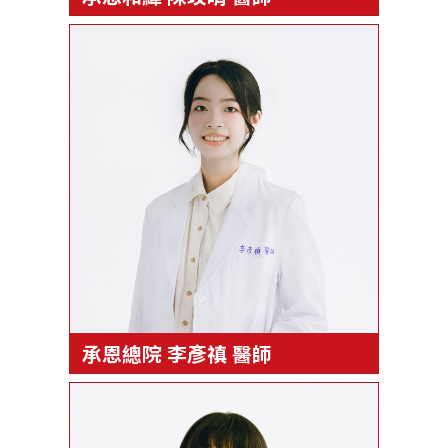
承恩總院 李彥禛 醫師