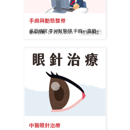
手麻與動態整脊
承恩總院 李昶駐醫師 手麻一直發生？其實不只是壓到手這麼簡單！ 你是否有這些經驗： • 寫字寫久了，手指突然發麻、沒力 • 滑手機滑一滑，拇指或手腕開始刺麻 • 開車握方向盤久了，手臂越來越麻 • 睡到一半，整隻手麻醒來、不舒服到翻身好幾次 很多人以為這只是「姿勢不好」或「壓到手」，但如果手麻常常發生，背後有可能是身體在提醒你── 脊椎出了問題！ 迷思破解：手麻不一定是手腕或肩膀的問題 民眾最常見的誤解是：「手麻 = 手腕發炎」或「肩膀僵硬」。 但其實手麻的真正來源，常常在 頸椎或胸椎。 • 西醫認為：神經被壓迫、循環變差，都會讓手部出現發麻。 • 中醫認為：氣血不通、筋脈受阻，也會造成麻木感。 也就是說，就算你只是在滑手機、轉頭、提東西，只要脊椎某個地方卡住或發炎，就可能刺激到神經，引起麻感。 那該怎麼辦？「動態脊椎調整」有助改善手麻 手麻多半跟「神經傳導」有關，而神經都從脊椎出來，所以把脊椎調整好，手麻自然會改善。 動態脊椎調整的重點是： • 找到是哪一段脊椎壓到神經 • 用安全、溫和的方式調整錯位 • 減少神經受壓 • 讓肩頸與手臂的循環恢復順暢 很多人調整後會明顯感覺手部變輕鬆、暖暖的、麻感減少，就是因為神經和血流被打開了。 什麼時候要特別注意？ 如果你出現以下情況，就建議盡早檢查： • 手麻常常發作 • 麻感越來越久才退 • 合併肩頸僵硬、手臂無力 • 半夜被麻醒 這些都是身體在提醒你： 若持續忽略，問題可能越積越大。 簡單一句話重點： 手麻不是小事，它可能是脊椎警訊。 透過適當的檢查與動態脊椎調整，多數人的手麻都能得到改善。 為了達到「內調臟腑、外正筋骨」的綜合效益，我們強烈建議配合中醫的針灸或針刀療法。 動態脊椎調整：快速調正結構，恢復正常脊椎生理曲線。 針灸/針刀：解除深層的筋膜沾黏、軟組織痙攣與神經發炎。 兩者搭配，能從根本上消除病因，讓您的治療效果更快、更持久！ 推薦醫師 承恩大橋 陳靖允 醫師 承恩總院 楊政勳 醫師 承恩和緯 鄭達駿 醫師 承恩和緯 莊嘉豪 醫師
發佈日期
19 12月, 2025
特別項目
中醫眼針治療