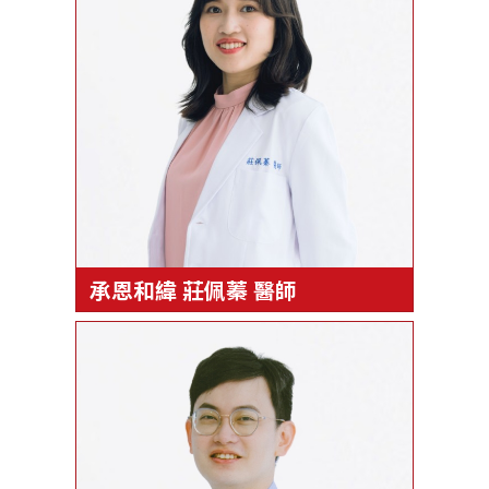
承恩和緯 莊佩蓁 醫師