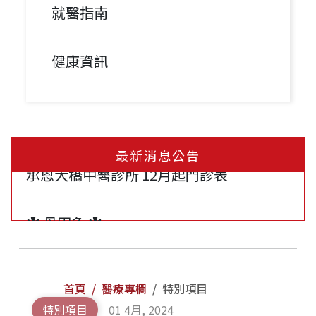
就醫指南
健康資訊
✿ 冬季溫灸 ✿
承恩大橋中醫診所 12月起門診表
最新消息公告
✿ 丹田灸 ✿
【清冠一號門診｜清冠一號哪裡買？】承恩
中醫持續為您提供清冠一號！
首頁
醫療專欄
特別項目
特別項目
01 4月, 2024