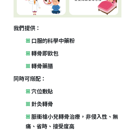
我們提供：
ꕤ
口服的科學中藥粉
ꕤ
轉骨即飲包
ꕤ
轉骨藥膳
同時可搭配：
ꕤ
穴位敷貼
ꕤ
針灸轉骨
ꕤ
脈衝槍小兒轉骨治療，非侵入性、無
痛、省時、接受度高