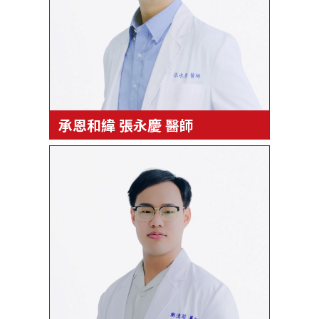
承恩和緯 張永慶 醫師