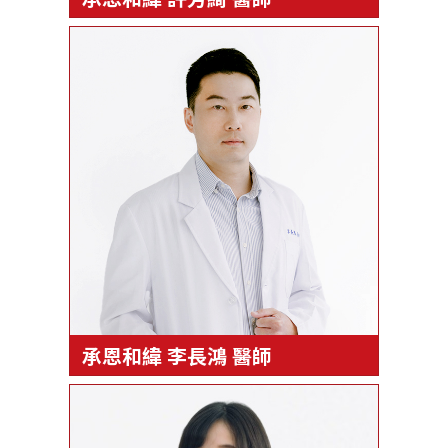
承恩和緯 李長鴻 醫師