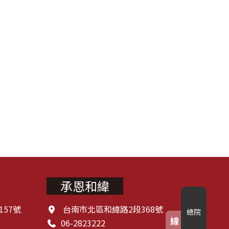
承恩和緯
57號
台南市北區和緯路2段368號
總院
線
06-2823222