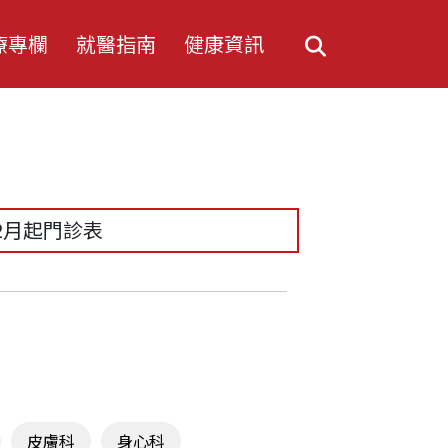
療專欄
就醫指南
健康資訊
2月起門診表
冠一號哪裡買？】承恩中醫持續為
提供清冠一號！
皮膚科
身心科