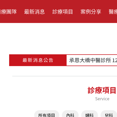
醫療團隊
最新消息
診療項目
案例分享
醫
陳靖允 醫師
顏士展 醫師
朱恩立 醫師
朱恩立 醫師
✿ 冬季溫灸 ✿
李侑修 醫師
施穎 醫師
承恩大橋中醫診所 1
最新消息公告
陳苡涵 醫師
李長鴻 醫師
✿ 丹田灸 ✿
張祐甄 醫師
許芳綺 醫師
【清冠一號門診｜清
您
林芳華 醫師
李彥禛 醫師
診療項目
周子雅 醫師
莊嘉豪 醫師
Service
程瀠萱 醫師
莊佩蓁 醫師
張永慶 醫師
所有項目
內科
婦科
兒科