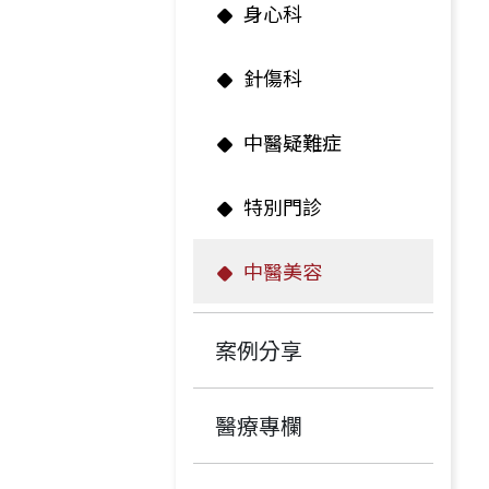
身心科
針傷科
中醫疑難症
特別門診
中醫美容
案例分享
醫療專欄