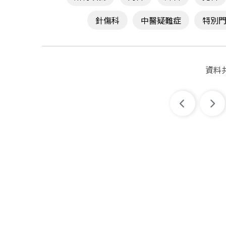
鄭達駿 醫師
針傷科
中醫疑難症
特別
陳玟晴 醫師
資料